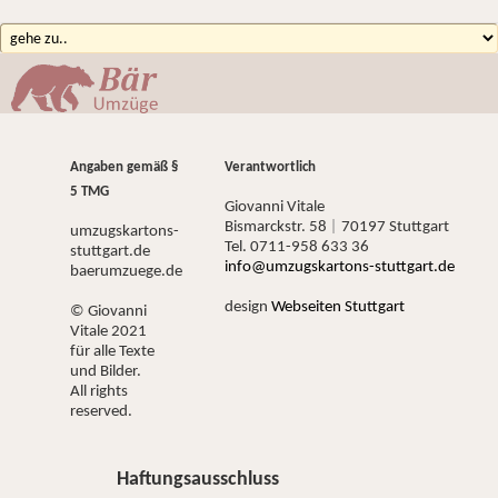
Angaben gemäß §
Verantwortlich
5 TMG
Giovanni Vitale
Bismarckstr. 58
|
70197 Stuttgart
umzugskartons-
Tel. 0711-958 633 36
stuttgart.de
info@umzugskartons-stuttgart.de
baerumzuege.de
design
Webseiten Stuttgart
© Giovanni
Vitale 2021
für alle Texte
und Bilder.
All rights
reserved.
Haftungsausschluss